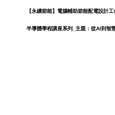
【永續節能】電腦輔助節能配電設計工作坊(1
半導體學程講座系列_主題：從AI到智慧光
半導體學程講座系列_主題：第三類半導體應用與
114年聯大入校招生活動-國立苑裡高中參訪本
半導體學程講座系列_主題：超穎半導體崛起(
半導體學程講座系列_主題：顯示科技發展與A