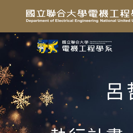
跳
到
主
要
內
容
區