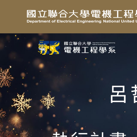
跳
到
主
要
內
容
區