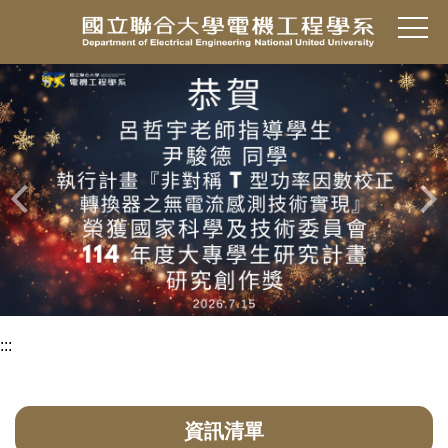
跳
到
主
要
內
容
區
:::
資訊清單