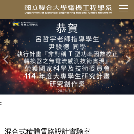
跳
到
主
要
內
容
區
:::
混合式積體電路設計實驗室