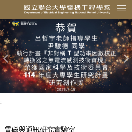
跳
到
主
要
內
容
區
:::
電磁與通訊研究實驗室