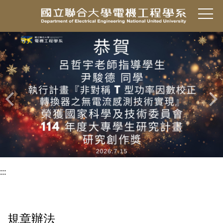
跳
到
主
要
內
容
區
:::
規章辦法