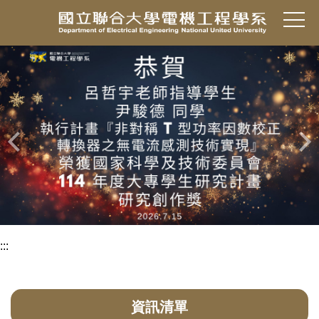
跳
到
主
要
內
容
區
:::
資訊清單