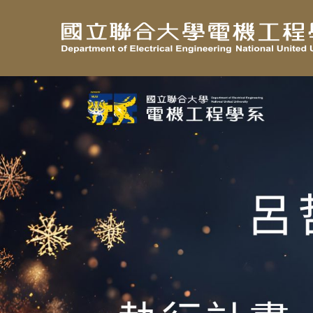
跳
到
主
要
內
容
區