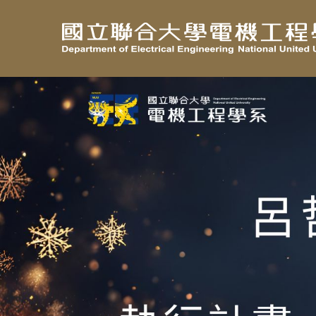
跳
到
主
要
內
容
區